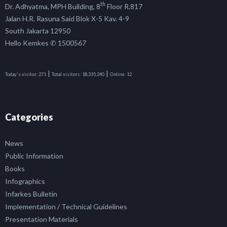
th
Dr. Adhyatma, MPH Building, 8
Floor R.817
Jalan H.R. Rasuna Said Blok X-5 Kav. 4-9
South Jakarta 12950
Hello Kemkes ✆ 1500567
|
|
Today's visitor:
271
Total visitors:
18,335,240
Online:
12
Categories
News
Public Information
Books
Infographics
Infarkes Bulletin
Implementation / Technical Guidelines
Presentation Materials