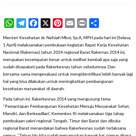
WhatsApp
Telegram
Facebook
X
Pinterest
Email
Print
Share
Menteri Kesehatan dr. Nafsiah Mboi, Sp.A, MPH pada hari ini (Selasa,
1 April) melaksanakan pembukaan kegiatan Rapat Kerja Kesehatan
Nasional (Rakernas) tahun 2014 regional Barat.Rakernas 2014 ini,
merupakan kesempatan besar untuk melihat kembali apa saja yang
sudah disepakati pada Rakerkesnas tahun sebelumnya. Dan
bersama-sama mengevaluasi untuk mengidentifikasi lebih banyak lagi
hal yang bisa dilakukan untuk meningkatkan pembangunan
kesehatan masyarakat di daerah.
Pada tahun ini, Rakerkesnas 2014 yang mengusung tema
“Pemantapan Pembangunan Kesehatan Menuju Masyarakat Sehat,
Mandiri, dan Berkeadilan”, Kemenkes RI melaksanakan tiga tahap
pembukaan yakni regional Tengah, Timur dan Barat dan dibuka
regional Barat menandakan bahwa Rakerkesnas sudah terlaksana
semua. “Tahun lalu kita sudah merumuskan banyak hal, namun dirasa