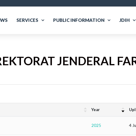
EWS
SERVICES
PUBLIC INFORMATION
JDIH
REKTORAT JENDERAL FA
Year
Upl
2025
4 J