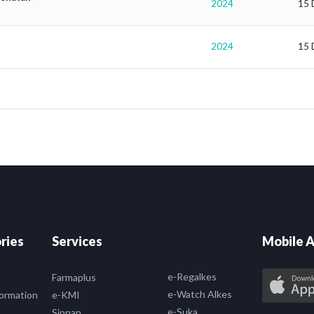
2024
15 
2024
15 
ries
Services
Mobile A
e-Regalkes
Farmaplus
e-Watch Alkes
formation
e-KMI
e-Suka
Sipnap