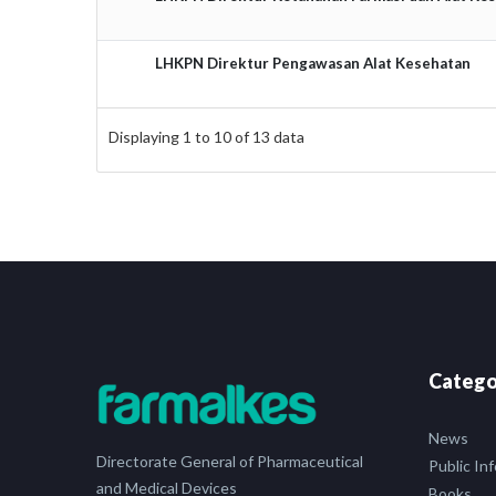
LHKPN Direktur Pengawasan Alat Kesehatan
Displaying
1
to
10
of
13
data
Catego
News
Directorate General of Pharmaceutical
Public In
and Medical Devices
Books