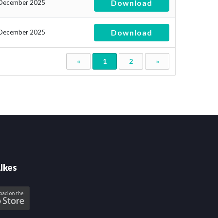
Download
December 2025
Download
December 2025
«
1
2
»
lkes