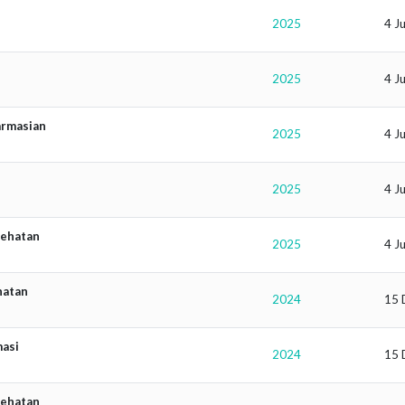
2025
4 J
2025
4 J
armasian
2025
4 J
2025
4 J
sehatan
2025
4 J
hatan
2024
15 
masi
2024
15 
sehatan