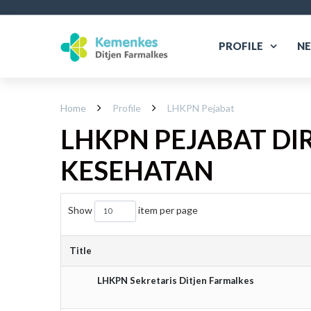
PROFILE
N
Home
Profile
LHKPN Pejabat
LHKPN PEJABAT DI
KESEHATAN
Show
item per page
Title
LHKPN Sekretaris Ditjen Farmalkes