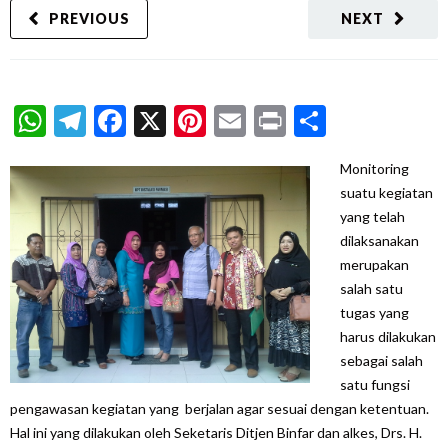
PREVIOUS
NEXT
WhatsApp
Telegram
Facebook
X
Pinterest
Email
Print
Share
Monitoring
suatu kegiatan
yang telah
dilaksanakan
merupakan
salah satu
tugas yang
harus dilakukan
sebagai salah
satu fungsi
pengawasan kegiatan yang berjalan agar sesuai dengan ketentuan.
Hal ini yang dilakukan oleh Seketaris Ditjen Binfar dan alkes, Drs. H.