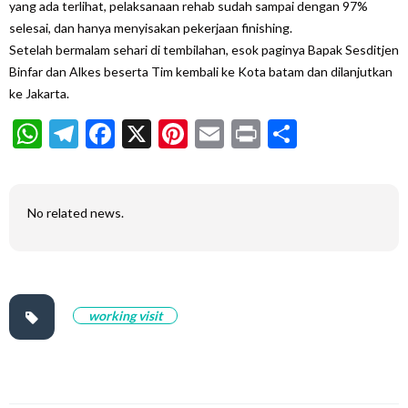
yang ada terlihat, pelaksanaan rehab sudah sampai dengan 97%
selesai, dan hanya menyisakan pekerjaan finishing.
Setelah bermalam sehari di tembilahan, esok paginya Bapak Sesditjen
Binfar dan Alkes beserta Tim kembali ke Kota batam dan dilanjutkan
ke Jakarta.
WhatsApp
Telegram
Facebook
X
Pinterest
Email
Print
Share
No related news.
working visit