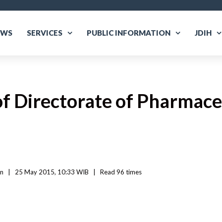
EWS
SERVICES
PUBLIC INFORMATION
JDIH
of Directorate of Pharmace
an
|
25 May 2015, 10:33 WIB   
|
Read
 96 
times