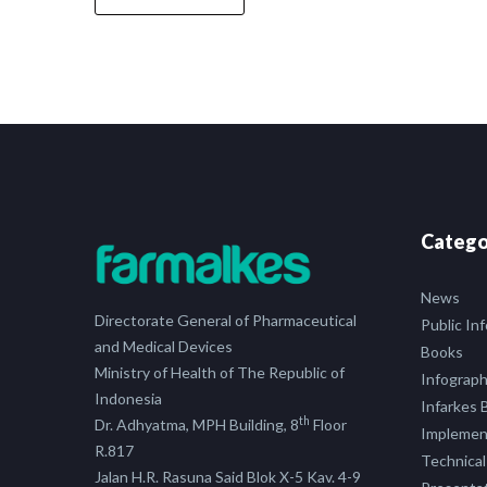
Catego
News
Directorate General of Pharmaceutical
Public In
and Medical Devices
Books
Ministry of Health of The Republic of
Infograph
Indonesia
Infarkes B
th
Dr. Adhyatma, MPH Building, 8
Floor
Implement
R.817
Technical
Jalan H.R. Rasuna Said Blok X-5 Kav. 4-9