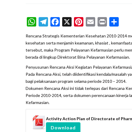
WhatsApp
Telegram
Facebook
X
Pinterest
Email
Print
Sh
Rencana Strategis Kementerian Kesehatan 2010-2014 me
kesehatan serta menjamin keamanan, khasiat , kemanfaata
tersebut, maka Program Pelayanan Kefarmasian perlu me
berada di lingkup Direktorat Bina Pelayanan Kefarmasian.
Penyusunan Rencana Aksi Kegiatan Pelayanan Kefarmasian 
Pada Rencana Aksi, telah diidentifikasi kendala/masalah 
bagi pelaksanaan program selama periode 2010 – 2014.
Dokumen Rencana Aksi ini tidak terlepas dari Rencana 
Periode 2010-2014, serta dokumen perencanaan kinerja l
Kefarmasian.
Activity Action Plan of Directorate of Pha
Download