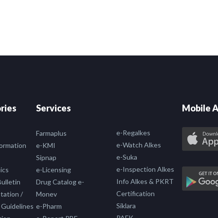
ries
Services
Mobile A
e-Regalkes
Farmaplus
e-Watch Alkes
formation
e-KMI
e-Suka
Sipnap
e-Inspection Alkes
ics
e-Licensing
Info Alkes & PKRT
ulletin
Drug Catalog e-
Certification
ation /
Monev
Siklara
 Guidelines
e-Pharm
PAFK