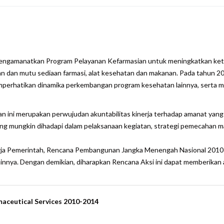
are
ngamanatkan Program Pelayanan Kefarmasian untuk meningkatkan keter
n dan mutu sediaan farmasi, alat kesehatan dan makanan. Pada tahun 20
mperhatikan dinamika perkembangan program kesehatan lainnya, serta 
ini merupakan perwujudan akuntabilitas kinerja terhadap amanat yang 
yang mungkin dihadapi dalam pelaksanaan kegiatan, strategi pemecahan m
Kerja Pemerintah, Rencana Pembangunan Jangka Menengah Nasional 201
ainnya. Dengan demikian, diharapkan Rencana Aksi ini dapat memberika
rmaceutical Services 2010-2014