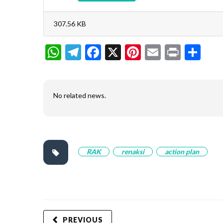
307.56 KB
WhatsApp
Telegram
Facebook
X
Pinterest
Email
Print
Sh
No related news.
RAK
renaksi
action plan
PREVIOUS