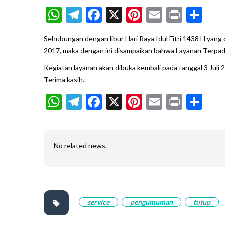
WhatsApp
Telegram
Facebook
X
Pinterest
Email
Print
Sh
Sehubungan dengan libur Hari Raya Idul Fitri 1438 H yan
2017, maka dengan ini disampaikan bahwa Layanan Terpad
Kegiatan layanan akan dibuka kembali pada tanggal 3 Juli 
Terima kasih.
WhatsApp
Telegram
Facebook
X
Pinterest
Email
Print
Sh
No related news.
service
pengumuman
tutup