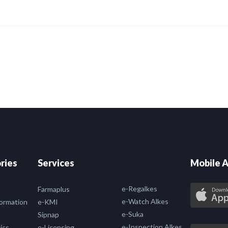
ries
Services
Mobile A
e-Regalkes
Farmaplus
e-Watch Alkes
formation
e-KMI
e-Suka
Sipnap
e-Inspection Alkes
ics
e-Licensing