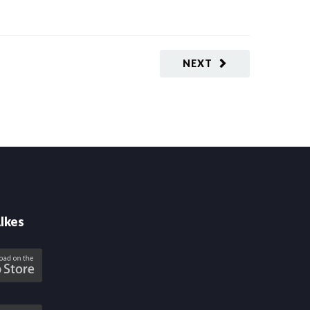
NEXT
lkes