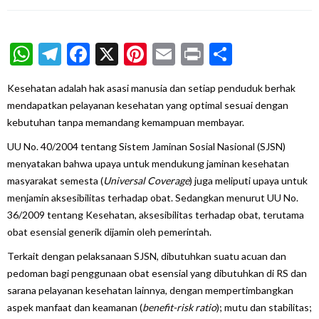
WhatsApp
Telegram
Facebook
X
Pinterest
Email
Print
Share
Kesehatan adalah hak asasi manusia dan setiap penduduk berhak
mendapatkan pelayanan kesehatan yang optimal sesuai dengan
kebutuhan tanpa memandang kemampuan membayar.
UU No. 40/2004 tentang Sistem Jaminan Sosial Nasional (SJSN)
menyatakan bahwa upaya untuk mendukung jaminan kesehatan
masyarakat semesta (
Universal Coverage
) juga meliputi upaya untuk
menjamin aksesibilitas terhadap obat. Sedangkan menurut UU No.
36/2009 tentang Kesehatan, aksesibilitas terhadap obat, terutama
obat esensial generik dijamin oleh pemerintah.
Terkait dengan pelaksanaan SJSN, dibutuhkan suatu acuan dan
pedoman bagi penggunaan obat esensial yang dibutuhkan di RS dan
sarana pelayanan kesehatan lainnya, dengan mempertimbangkan
aspek manfaat dan keamanan (
benefit-ris
k
ratio
); mutu dan stabilitas;