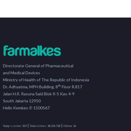
Directorate General of Pharmaceutical
and Medical Devices
Ministry of Health of The Republic of Indonesia
th
Dr. Adhyatma, MPH Building, 8
Floor R.817
Jalan H.R. Rasuna Said Blok X-5 Kav. 4-9
South Jakarta 12950
Hello Kemkes ✆ 1500567
|
|
Today's visitor:
569
Total visitors:
18,324,728
Online:
16