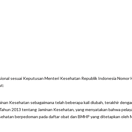
are
asional sesuai Keputusan Menteri Kesehatan Republik Indonesia Nomo
ut:
nan Kesehatan sebagaimana telah beberapa kali diubah, terakhir deng
Tahun 2013 tentang Jaminan Kesehatan, yang menyatakan bahwa pelaya
esehatan berpedoman pada daftar obat dan BMHP yang ditetapkan oleh 