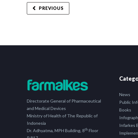
PREVIOUS
Catego
News
Directorate General of Pharmaceutical
Public In
and Medical Devices
Books
Ministry of Health of The Republic of
Infograph
Indonesia
Infarkes B
th
Dr. Adhyatma, MPH Building, 8
Floor
Implement
R.817