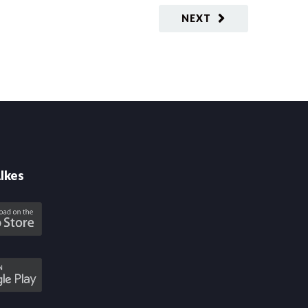
NEXT
lkes