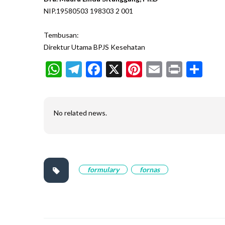
NIP.19580503 198303 2 001
Tembusan:
Direktur Utama BPJS Kesehatan
WhatsApp
Telegram
Facebook
X
Pinterest
Email
Print
Sh
No related news.
formulary
fornas