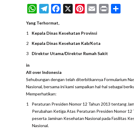
WhatsApp
Telegram
Facebook
X
Pinterest
Email
Print
Sh
Yang Terhormat,
Kepala Dinas Kesehatan Provinsi
Kepala Dinas Kesehatan Kab/Kota
Direktur Utama/Direktur Rumah Sakit
in
All over Indonesia
Sehubungan dengan telah diterbitkannya Formularium N
Nasional, bersama ini kami sampaikan hal-hal sebagai berik
Memperhatikan:
Peraturan Presiden Nomor 12 Tahun 2013 tentang Jami
Perubahan Ketiga Atas Peraturan Presiden Nomor 12 
peserta Jaminan Kesehatan Nasional pada Fasilitas K
Nasional.