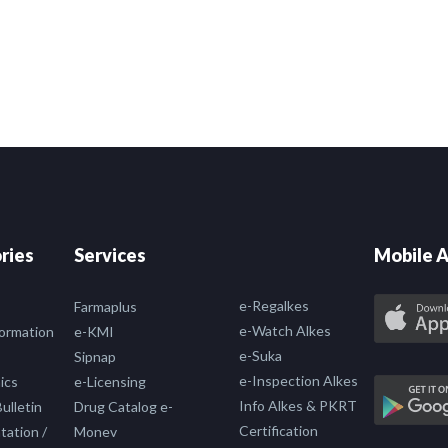
ries
Services
Mobile A
e-Regalkes
Farmaplus
e-Watch Alkes
formation
e-KMI
e-Suka
Sipnap
e-Inspection Alkes
ics
e-Licensing
Info Alkes & PKRT
ulletin
Drug Catalog e-
Certification
ation /
Monev