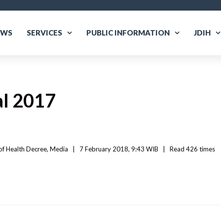
EWS
SERVICES
PUBLIC INFORMATION
JDIH
l 2017
of Health Decree
, 
Media
|
7 February 2018, 9:43 WIB   
|
Read
 426 
times