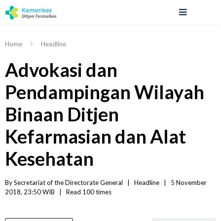
Home
Headline
Advokasi dan
Pendampingan Wilayah
Binaan Ditjen
Kefarmasian dan Alat
Kesehatan
By 
Secretariat of the Directorate General
|   
Headline
|
5 November 
2018, 23:50 WIB   
|
Read
 100 
times