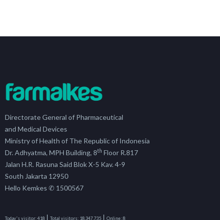
Directorate General of Pharmaceutical
and Medical Devices
Ministry of Health of The Republic of Indonesia
th
Dr. Adhyatma, MPH Building, 8
Floor R.817
Jalan H.R. Rasuna Said Blok X-5 Kav. 4-9
South Jakarta 12950
Hello Kemkes ✆ 1500567
|
|
Today's visitor:
418
Total visitors:
18,347,735
Online:
8