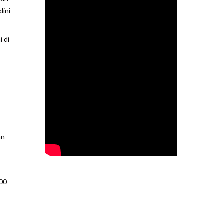
dini
 di
an
500