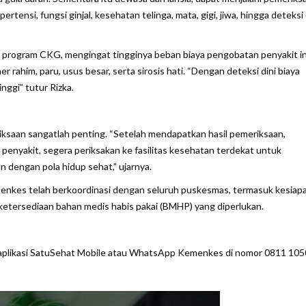
pertensi, fungsi ginjal, kesehatan telinga, mata, gigi, jiwa, hingga deteksi 
 program CKG, mengingat tingginya beban biaya pengobatan penyakit ini
 rahim, paru, usus besar, serta sirosis hati. “Dengan deteksi dini biaya
ggi” tutur Rizka.
iksaan sangatlah penting. “Setelah mendapatkan hasil pemeriksaan,
i penyakit, segera periksakan ke fasilitas kesehatan terdekat untuk
 dengan pola hidup sehat,” ujarnya.
enkes telah berkoordinasi dengan seluruh puskesmas, termasuk kesiap
 ketersediaan bahan medis habis pakai (BMHP) yang diperlukan.
aplikasi SatuSehat Mobile atau WhatsApp Kemenkes di nomor 0811 10