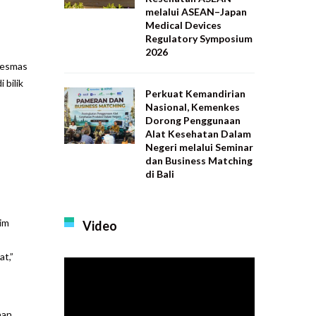
melalui ASEAN–Japan
Medical Devices
Regulatory Symposium
2026
kesmas
 bilik
Perkuat Kemandirian
Nasional, Kemenkes
Dorong Penggunaan
Alat Kesehatan Dalam
Negeri melalui Seminar
dan Business Matching
di Bali
zim
Video
t,”
aan