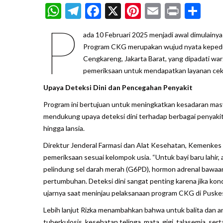
WhatsApp
Telegram
Facebook
X
Pinterest
Email
Print
Sh
P
ada 10 Februari 2025 menjadi awal dimulainy
Program CKG merupakan wujud nyata kepedul
Cengkareng, Jakarta Barat, yang dipadati warg
pemeriksaan untuk mendapatkan layanan cek 
Upaya Deteksi Dini dan Pencegahan Penyakit
Program ini bertujuan untuk meningkatkan kesadaran mas
mendukung upaya deteksi dini terhadap berbagai penyakit.
hingga lansia.
Direktur Jenderal Farmasi dan Alat Kesehatan, Kemenkes 
pemeriksaan sesuai kelompok usia. “Untuk bayi baru lahir,
pelindung sel darah merah (G6PD), hormon adrenal bawaan,
pertumbuhan. Deteksi dini sangat penting karena jika kon
ujarnya saat meninjau pelaksanaan program CKG di Puske
Lebih lanjut Rizka menambahkan bahwa untuk balita dan
tuberkulosis, kesehatan telinga, mata, gigi, talasemia, se