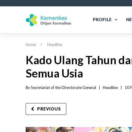
PROFILE
N
Home
Headline
Kado Ulang Tahun dar
Semua Usia
By 
Secretariat of the Directorate General
|   
Headline
|
10 F
PREVIOUS