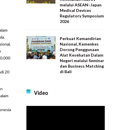
melalui ASEAN–Japan
Medical Devices
Regulatory Symposium
2026
alam
la.
Perkuat Kemandirian
Nasional, Kemenkes
ional,
Dorong Penggunaan
n
Alat Kesehatan Dalam
30.000
Negeri melalui Seminar
dan Business Matching
di Bali
adi 20
an
Video
dalam
donesia