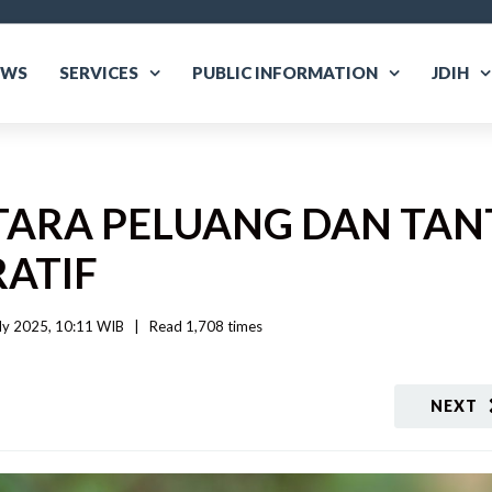
EWS
SERVICES
PUBLIC INFORMATION
JDIH
TARA PELUANG DAN TA
ATIF
ly 2025, 10:11 WIB   
|
Read
 1,708 
times
NEXT