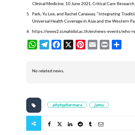
Clinical Medicine, 10 June 2021. Critical Care Research
Park, Yu Lee, and Rachel Canaway. “Integrating Tradi
Universal Health Coverage in Asia and the Western Pac
https://www2.si.mahidol.ac.th/en/news-events/who-r
WhatsApp
Telegram
Facebook
X
Pinterest
Email
Print
Sh
No related news.
phytopharmaca
jamu