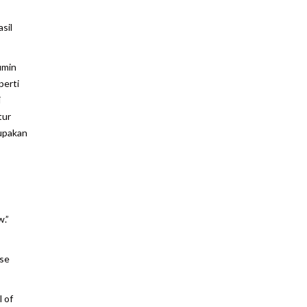
sil
umin
perti
i
tur
rupakan
w.”
rse
 of