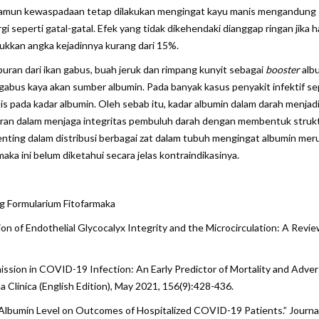
si, namun kewaspadaan tetap dilakukan mengingat kayu manis mengandung
seperti gatal-gatal. Efek yang tidak dikehendaki dianggap ringan jika ha
ukkan angka kejadinnya kurang dari 15%.
n dari ikan gabus, buah jeruk dan rimpang kunyit sebagai
booster
alb
gabus kaya akan sumber albumin. Pada banyak kasus penyakit infektif se
tis pada kadar albumin. Oleh sebab itu, kadar albumin dalam darah menjad
rperan dalam menjaga integritas pembuluh darah dengan membentuk struk
 penting dalam distribusi berbagai zat dalam tubuh mengingat albumin me
rmaka ini belum diketahui secara jelas kontraindikasinya.
Formularium Fitofarmaka
ion of Endothelial Glycocalyx Integrity and the Microcirculation: A Revie
ission in COVID-19 Infection: An Early Predictor of Mortality and Adve
 Clínica (English Edition), May 2021, 156(9):428-436.
 Albumin Level on Outcomes of Hospitalized COVID-19 Patients.” Journal