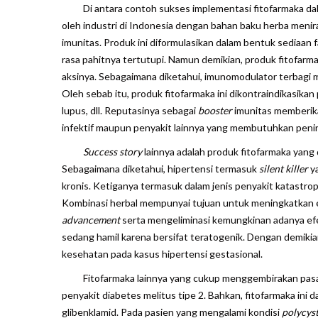
Di antara contoh sukses implementasi fitofarmaka dala
oleh industri di Indonesia dengan bahan baku herba meni
imunitas. Produk ini diformulasikan dalam bentuk sediaan 
rasa pahitnya tertutupi. Namun demikian, produk fitofar
aksinya. Sebagaimana diketahui, imunomodulator terbagi 
Oleh sebab itu, produk fitofarmaka ini dikontraindikasika
lupus, dll. Reputasinya sebagai
booster
imunitas memberika
infektif maupun penyakit lainnya yang membutuhkan penin
Success story
lainnya adalah produk fitofarmaka yang 
Sebagaimana diketahui, hipertensi termasuk
silent killer
ya
kronis. Ketiganya termasuk dalam jenis penyakit katastr
Kombinasi herbal mempunyai tujuan untuk meningkatkan 
advancement
serta mengeliminasi kemungkinan adanya efek
sedang hamil karena bersifat teratogenik. Dengan demikian
kesehatan pada kasus hipertensi gestasional.
Fitofarmaka lainnya yang cukup menggembirakan pasarn
penyakit diabetes melitus tipe 2. Bahkan, fitofarmaka ini
glibenklamid. Pada pasien yang mengalami kondisi
polycys