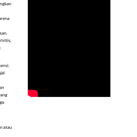
angkan
karena
san.
ritis,
t
ensi.
jal
an
yang
aga
in atau