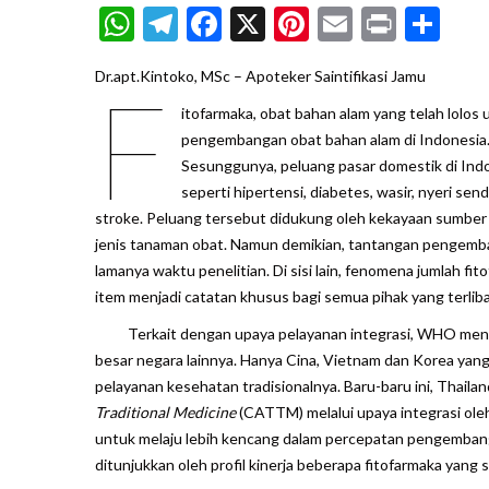
WhatsApp
Telegram
Facebook
X
Pinterest
Email
Print
Sh
Dr.apt.Kintoko, MSc – Apoteker Saintifikasi Jamu
F
itofarmaka, obat bahan alam yang telah lolos uj
pengembangan obat bahan alam di Indonesia. I
Sesunggunya, peluang pasar domestik di Indon
seperti hipertensi, diabetes, wasir, nyeri sen
stroke. Peluang tersebut didukung oleh kekayaan sumber 
jenis tanaman obat. Namun demikian, tantangan pengemban
lamanya waktu penelitian. Di sisi lain, fenomena jumlah fi
item menjadi catatan khusus bagi semua pihak yang terli
Terkait dengan upaya pelayanan integrasi, WHO mengel
besar negara lainnya. Hanya Cina, Vietnam dan Korea ya
pelayanan kesehatan tradisionalnya. Baru-baru ini, Thai
Traditional Medicine
(CATTM) melalui upaya integrasi ol
untuk melaju lebih kencang dalam percepatan pengembang
ditunjukkan oleh profil kinerja beberapa fitofarmaka yang 