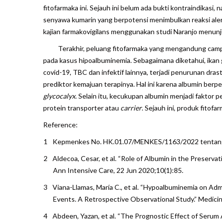
fitofarmaka ini. Sejauh ini belum ada bukti kontraindika
senyawa kumarin yang berpotensi menimbulkan reaksi alergi 
kajian farmakovigilans menggunakan studi Naranjo menunj
Terakhir, peluang fitofarmaka yang mengandung campura
pada kasus hipoalbuminemia. Sebagaimana diketahui, ikan 
covid-19, TBC dan infektif lainnya, terjadi penurunan dras
prediktor kemajuan terapinya. Hal ini karena albumin be
glycocalyx
. Selain itu, kecukupan albumin menjadi faktor
protein transporter atau
carrier
. Sejauh ini, produk fitofa
Reference:
Kepmenkes No. HK.01.07/MENKES/1163/2022 tentang 
Aldecoa, Cesar, et al. “Role of Albumin in the Preservat
Ann Intensive Care, 22 Jun 2020;10(1):85.
Viana-Llamas, María C., et al. “Hypoalbuminemia on Adm
Events. A Retrospective Observational Study.” Medicina
Abdeen, Yazan, et al. “The Prognostic Effect of Serum