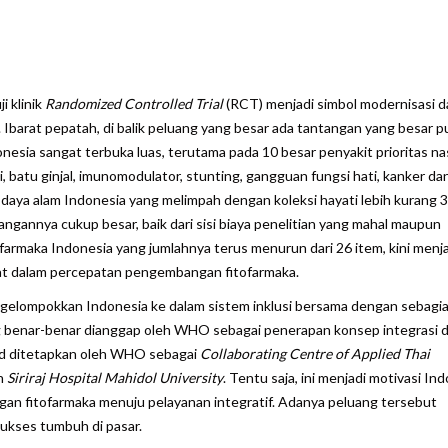
are
i klinik
Randomized Controlled Trial
(RCT) menjadi simbol modernisasi d
barat pepatah, di balik peluang yang besar ada tantangan yang besar pu
esia sangat terbuka luas, terutama pada 10 besar penyakit prioritas nas
di, batu ginjal, imunomodulator, stunting, gangguan fungsi hati, kanker da
daya alam Indonesia yang melimpah dengan koleksi hayati lebih kurang 
gannya cukup besar, baik dari sisi biaya penelitian yang mahal maupun
tofarmaka Indonesia yang jumlahnya terus menurun dari 26 item, kini menj
bat dalam percepatan pengembangan fitofarmaka.
ompokkan Indonesia ke dalam sistem inklusi bersama dengan sebagi
ng benar-benar dianggap oleh WHO sebagai penerapan konsep integrasi 
land ditetapkan oleh WHO sebagai
Collaborating Centre of Applied Thai
eh
Siriraj Hospital Mahidol University
. Tentu saja, ini menjadi motivasi In
an fitofarmaka menuju pelayanan integratif. Adanya peluang tersebut
sukses tumbuh di pasar.