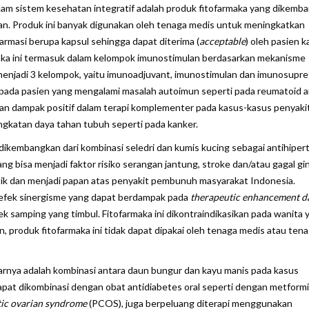
m sistem kesehatan integratif adalah produk fitofarmaka yang dikemb
ran. Produk ini banyak digunakan oleh tenaga medis untuk meningkatkan
farmasi berupa kapsul sehingga dapat diterima (
acceptable
) oleh pasien 
maka ini termasuk dalam kelompok imunostimulan berdasarkan mekanisme
menjadi 3 kelompok, yaitu imunoadjuvant, imunostimulan dan imunosupre
n pada pasien yang mengalami masalah autoimun seperti pada reumatoid art
n dampak positif dalam terapi komplementer pada kasus-kasus penyaki
gkatan daya tahan tubuh seperti pada kanker.
dikembangkan dari kombinasi seledri dan kumis kucing sebagai antihipert
ng bisa menjadi faktor risiko serangan jantung, stroke dan/atau gagal gin
opik dan menjadi papan atas penyakit pembunuh masyarakat Indonesia.
efek sinergisme yang dapat berdampak pada
therapeutic enhancement d
 samping yang timbul. Fitofarmaka ini dikontraindikasikan pada wanita 
, produk fitofarmaka ini tidak dapat dipakai oleh tenaga medis atau ten
ya adalah kombinasi antara daun bungur dan kayu manis pada kasus
 dapat dikombinasi dengan obat antidiabetes oral seperti dengan metform
tic ovarian syndrome
(PCOS), juga berpeluang diterapi menggunakan