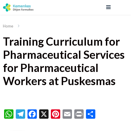
Home
Training Curriculum for
Pharmaceutical Services
for Pharmaceutical
Workers at Puskesmas
WhatsApp
Telegram
Facebook
X
Pinterest
Email
Print
Share