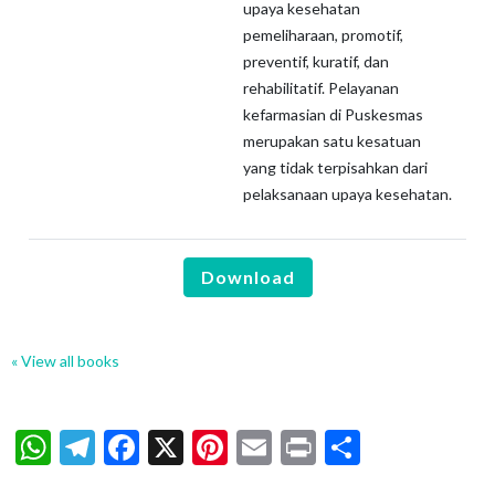
upaya kesehatan
pemeliharaan, promotif,
preventif, kuratif, dan
rehabilitatif. Pelayanan
kefarmasian di Puskesmas
merupakan satu kesatuan
yang tidak terpisahkan dari
pelaksanaan upaya kesehatan.
Download
« View all books
WhatsApp
Telegram
Facebook
X
Pinterest
Email
Print
Share