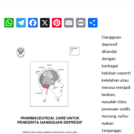
WhatsApp
Telegram
Facebook
X
Pinterest
Email
Print
Share
Gangguan
depresif
ditandai
dengan
berbagai
keluhan seperti
kelelahan atau
merasa menjadi
lamban,
masalah tidur,
perasaan sedih,
murung, nafsu
makan
terganggu