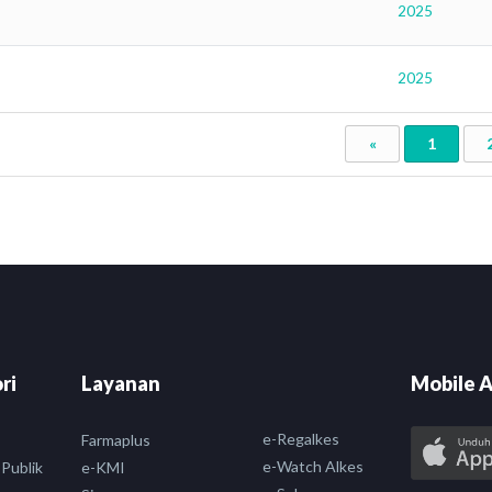
2025
2025
«
1
ri
Layanan
Mobile A
e-Regalkes
Farmaplus
e-Watch Alkes
 Publik
e-KMI