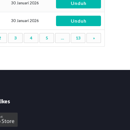
Unduh
30 Januari 2026
Unduh
30 Januari 2026
2
3
4
5
…
13
»
lkes