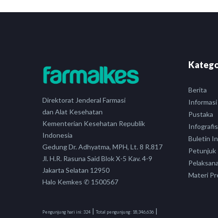
Katego
Berita
Direktorat Jenderal Farmasi
Informasi
dan Alat Kesehatan
Pustaka
Kementerian Kesehatan Republik
Infografis
Indonesia
Buletin I
Gedung Dr. Adhyatma, MPH, Lt. 8 R.817
Petunjuk
Jl. H.R. Rasuna Said Blok X-5 Kav. 4-9
Pelaksan
Jakarta Selatan 12950
Materi Pr
Halo Kemkes ✆ 1500567
|
|
Pengunjung hari ini:
324
Total pengunjung:
18,346,636