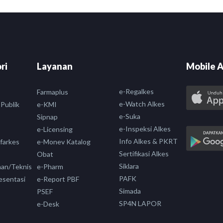
ri
Layanan
Mobile A
e-Regalkes
Farmaplus
e-Watch Alkes
 Publik
e-KMI
e-Suka
Sipnap
e-Inspeksi Alkes
e-Licensing
Info Alkes & PKRT
nfarkes
e-Monev Katalog
Sertifikasi Alkes
Obat
Siklara
aan/Teknis
e-Pharm
PAFK
esentasi
e-Report PBF
Simada
PSEF
SP4N LAPOR
e-Desk