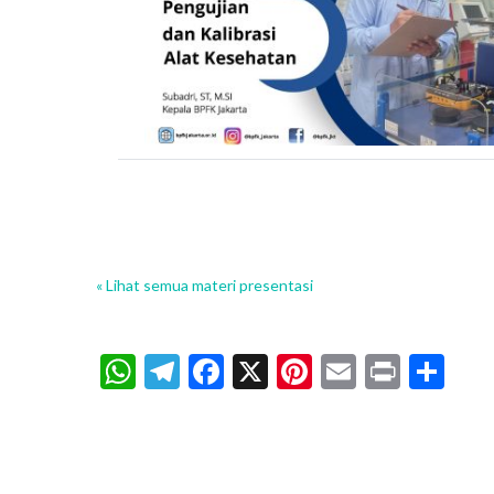
« Lihat semua materi presentasi
WhatsApp
Telegram
Facebook
X
Pinterest
Email
Print
Sh