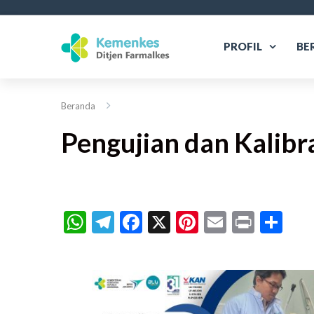
PROFIL
BE
Beranda
Pengujian dan Kalibr
WhatsApp
Telegram
Facebook
X
Pinterest
Email
Print
Sh