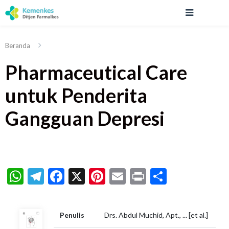
Beranda
Pharmaceutical Care
untuk Penderita
Gangguan Depresi
WhatsApp
Telegram
Facebook
X
Pinterest
Email
Print
Share
Penulis
Drs. Abdul Muchid, Apt., ... [et al.]