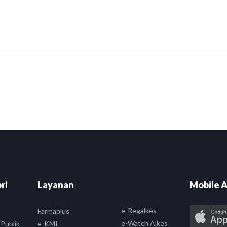
ri
Layanan
Mobile A
e-Regalkes
Farmaplus
e-Watch Alkes
 Publik
e-KMI