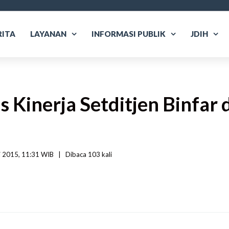
RITA
LAYANAN
INFORMASI PUBLIK
JDIH
s Kinerja Setditjen Binfar
 2015, 11:31 WIB   
|
Dibaca
 103 
kali