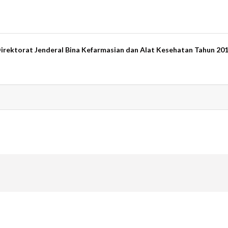
are
Direktorat Jenderal Bina Kefarmasian dan Alat Kesehatan Tahun 20
are