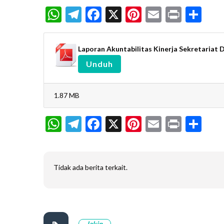
WhatsApp
Telegram
Facebook
X
Pinterest
Email
Print
Sh
Laporan Akuntabilitas Kinerja Sekretariat 
Unduh
1.87 MB
WhatsApp
Telegram
Facebook
X
Pinterest
Email
Print
Sh
Tidak ada berita terkait.
lakip