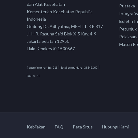
dan Alat Kesehatan
Pustaka
Kementerian Kesehatan Republik
Infografis
Indonesia
Buletin I
Gedung Dr. Adhyatma, MPH, Lt. 8 R.817
Petunjuk
Jl. H.R. Rasuna Said Blok X-5 Kav. 4-9
Pelaksan
Jakarta Selatan 12950
Materi Pr
Halo Kemkes ✆ 1500567
|
|
Pengunjung hari ini:
219
Total pengunjung:
18,345,100
Online:
13
Kebijakan
FAQ
Peta Situs
Hubungi Kami