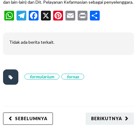
dan lain-lain) dan Dit. Pelayanan Kefarmasian sebagai penyelenggara.
WhatsApp
Telegram
Facebook
X
Pinterest
Email
Print
Share
Tidak ada berita terkait.
formularium
fornas
SEBELUMNYA
BERIKUTNYA