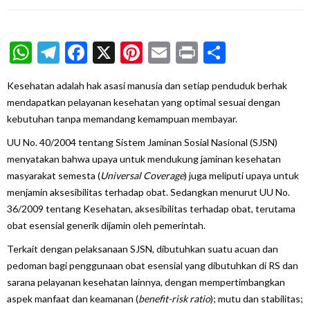
WhatsApp
Telegram
Facebook
X
Pinterest
Email
Print
Share
Kesehatan adalah hak asasi manusia dan setiap penduduk berhak
mendapatkan pelayanan kesehatan yang optimal sesuai dengan
kebutuhan tanpa memandang kemampuan membayar.
UU No. 40/2004 tentang Sistem Jaminan Sosial Nasional (SJSN)
menyatakan bahwa upaya untuk mendukung jaminan kesehatan
masyarakat semesta (
Universal Coverage
) juga meliputi upaya untuk
menjamin aksesibilitas terhadap obat. Sedangkan menurut UU No.
36/2009 tentang Kesehatan, aksesibilitas terhadap obat, terutama
obat esensial generik dijamin oleh pemerintah.
Terkait dengan pelaksanaan SJSN, dibutuhkan suatu acuan dan
pedoman bagi penggunaan obat esensial yang dibutuhkan di RS dan
sarana pelayanan kesehatan lainnya, dengan mempertimbangkan
aspek manfaat dan keamanan (
benefit-ris
k
ratio
); mutu dan stabilitas;