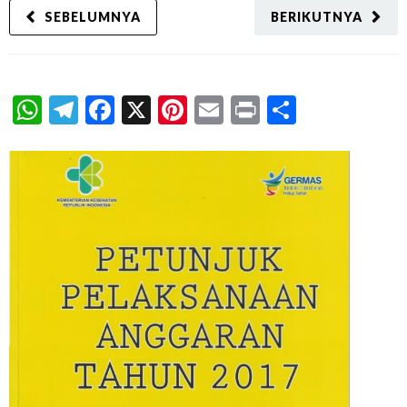
SEBELUMNYA
BERIKUTNYA
WhatsApp
Telegram
Facebook
X
Pinterest
Email
Print
Share