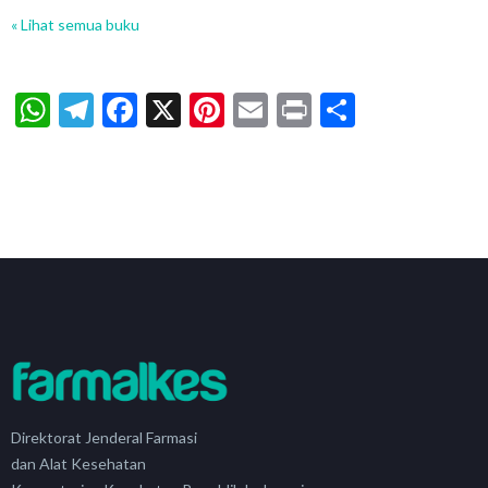
« Lihat semua buku
WhatsApp
Telegram
Facebook
X
Pinterest
Email
Print
Share
Direktorat Jenderal Farmasi
dan Alat Kesehatan