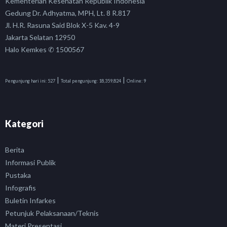
Kementerian Kesehatan Republik Indonesia
Gedung Dr. Adhyatma, MPH, Lt. 8 R.817
Jl. H.R. Rasuna Said Blok X-5 Kav. 4-9
Jakarta Selatan 12950
Halo Kemkes ✆ 1500567
|
|
Pengunjung hari ini:
527
Total pengunjung:
18,359,824
Online:
9
Kategori
Berita
Informasi Publik
Pustaka
Infografis
Buletin Infarkes
Petunjuk Pelaksanaan/Teknis
Materi Presentasi