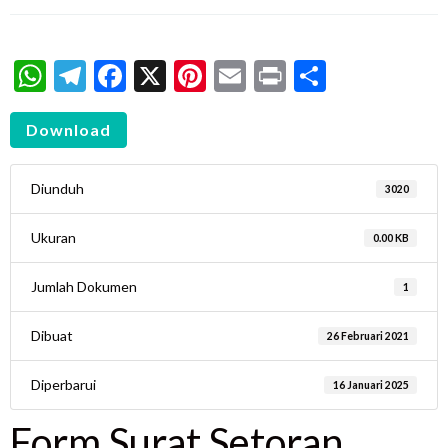
WhatsApp
Telegram
Facebook
X
Pinterest
Email
Print
Share
Download
Diunduh
3020
Ukuran
0.00 KB
Jumlah Dokumen
1
Dibuat
26 Februari 2021
Diperbarui
16 Januari 2025
Form Surat Setoran