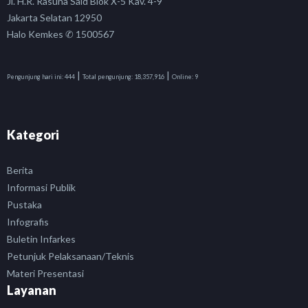
Jl. H.R. Rasuna Said Blok X-5 Kav. 4-9
Jakarta Selatan 12950
Halo Kemkes ✆ 1500567
|
|
Pengunjung hari ini:
444
Total pengunjung:
18,357,916
Online:
9
Kategori
Berita
Informasi Publik
Pustaka
Infografis
Buletin Infarkes
Petunjuk Pelaksanaan/Teknis
Materi Presentasi
Layanan