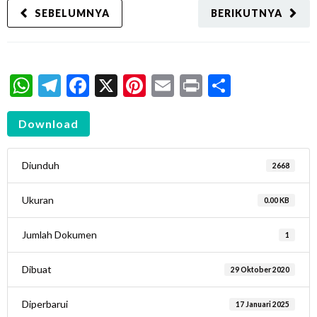
SEBELUMNYA
BERIKUTNYA
WhatsApp
Telegram
Facebook
X
Pinterest
Email
Print
Share
Download
Diunduh
2668
Ukuran
0.00 KB
Jumlah Dokumen
1
Dibuat
29 Oktober 2020
Diperbarui
17 Januari 2025