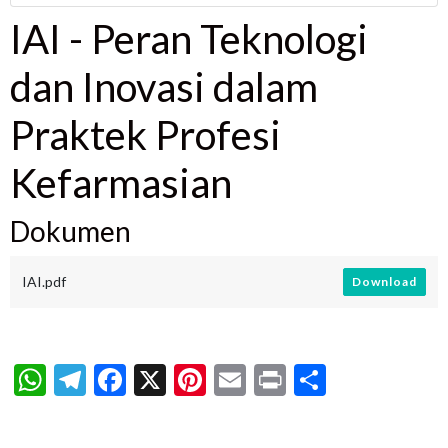
IAI - Peran Teknologi
dan Inovasi dalam
Praktek Profesi
Kefarmasian
Dokumen
IAI.pdf
Download
WhatsApp
Telegram
Facebook
X
Pinterest
Email
Print
Share