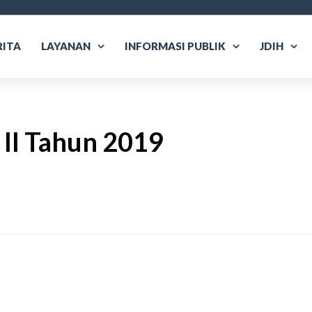
RITA
LAYANAN
INFORMASI PUBLIK
JDIH
i II Tahun 2019
are