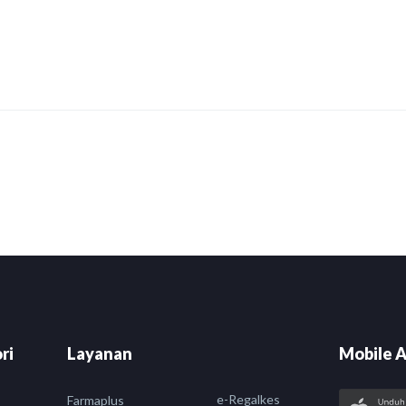
are
ri
Layanan
Mobile A
e-Regalkes
Farmaplus