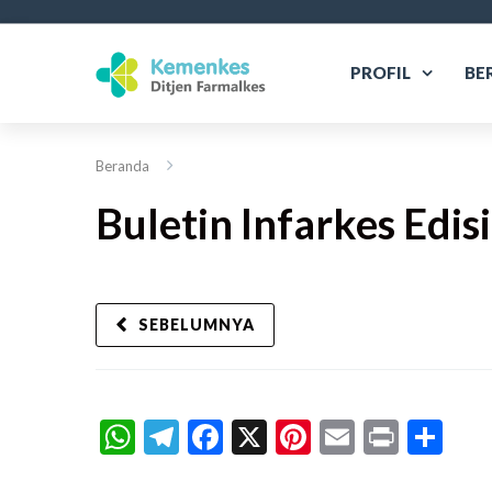
PROFIL
BE
Beranda
Buletin Infarkes Edis
SEBELUMNYA
WhatsApp
Telegram
Facebook
X
Pinterest
Email
Print
Sh