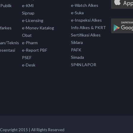
e-Watch Alkes
 Publik
e-KMI
e-Suka
Sipnap
e-Inspeksi Alkes
e-Licensing
Info Alkes & PKRT
nfarkes
e-Monev Katalog
Sertifikasi Alkes
Obat
Siklara
aan/Teknis
e-Pharm
PAFK
esentasi
e-Report PBF
Simada
PSEF
SP4N LAPOR
e-Desk
Copyright 2015 | All Rights Reserved