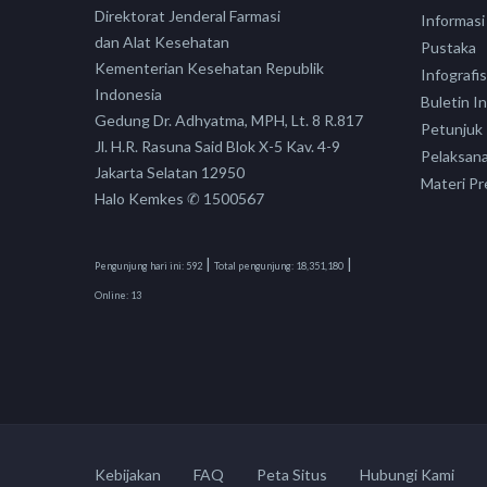
Direktorat Jenderal Farmasi
Informasi
dan Alat Kesehatan
Pustaka
Kementerian Kesehatan Republik
Infografis
Indonesia
Buletin I
Gedung Dr. Adhyatma, MPH, Lt. 8 R.817
Petunjuk
Jl. H.R. Rasuna Said Blok X-5 Kav. 4-9
Pelaksan
Jakarta Selatan 12950
Materi Pr
Halo Kemkes ✆ 1500567
|
|
Pengunjung hari ini:
592
Total pengunjung:
18,351,180
Online:
13
Kebijakan
FAQ
Peta Situs
Hubungi Kami