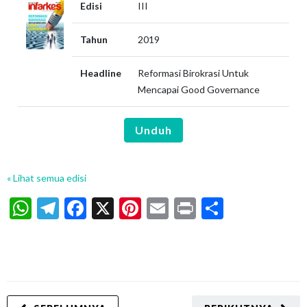
Edisi
III
Tahun
2019
Headline
Reformasi Birokrasi Untuk
Mencapai Good Governance
Unduh
« Lihat semua edisi
WhatsApp
Telegram
Facebook
X
Pinterest
Email
Print
Share