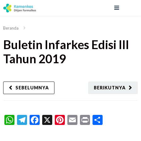
Beranda
Buletin Infarkes Edisi III
Tahun 2019
SEBELUMNYA
BERIKUTNYA
WhatsApp
Telegram
Facebook
X
Pinterest
Email
Print
Share