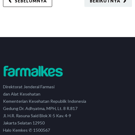
SEBELUMNYA
BERIKUTNYA
Direktorat Jenderal Farmasi
dan Alat Kesehatan
Kementerian Kesehatan Republik Indonesia
Gedung Dr. Adhyatma, MPH, Lt. 8 R.817
Jl. H.R. Rasuna Said Blok X-5 Kav. 4-9
Jakarta Selatan 12950
Halo Kemkes ✆ 1500567