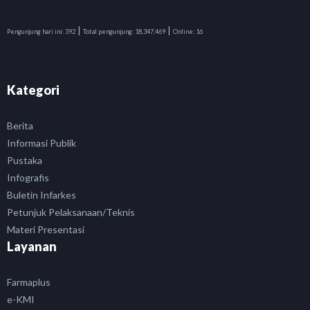
|
|
Pengunjung hari ini:
392
Total pengunjung:
18,347,469
Online:
16
Kategori
Berita
Informasi Publik
Pustaka
Infografis
Buletin Infarkes
Petunjuk Pelaksanaan/Teknis
Materi Presentasi
Layanan
Farmaplus
e-KMI