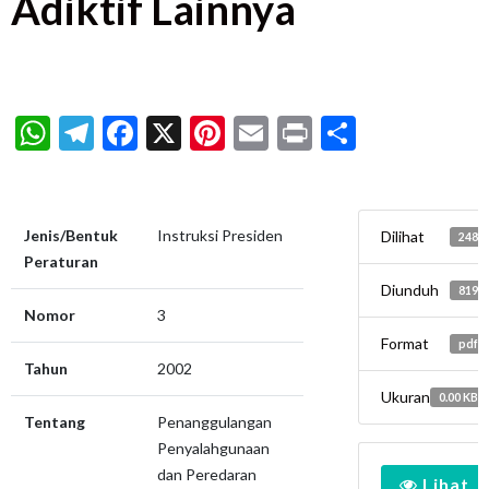
Adiktif Lainnya
WhatsApp
Telegram
Facebook
X
Pinterest
Email
Print
Share
Jenis/Bentuk
Instruksi Presiden
Dilihat
248
Peraturan
Diunduh
819
Nomor
3
Format
pdf
Tahun
2002
Ukuran
0.00 KB
Tentang
Penanggulangan
Penyalahgunaan
dan Peredaran
Lihat