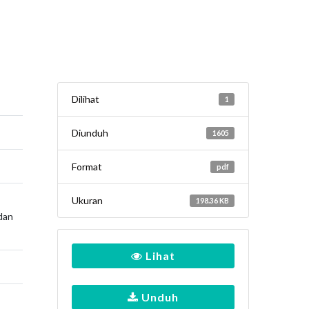
Dilihat
1
Diunduh
1605
Format
pdf
Ukuran
198.36 KB
dan
Lihat
Unduh