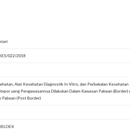
are
teri
KES/022/2018
sehatan, Alat Kesehatan Diagnostik In Vitro, dan Perbekalan Kesehatan
Impor yang Pengawasannya Dilakukan Dalam Kawasan Pabean (Border) 
n Pabean (Post Border)
MOELOEK