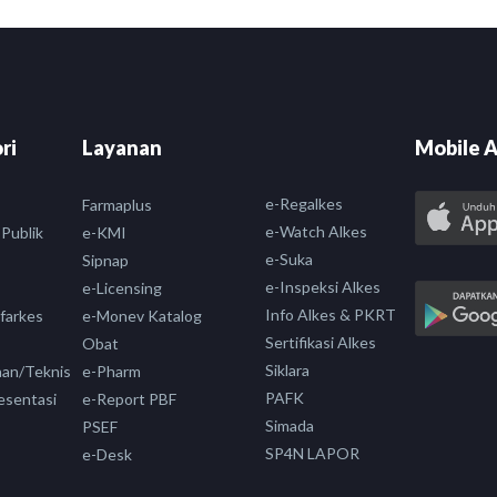
ri
Layanan
Mobile A
e-Regalkes
Farmaplus
e-Watch Alkes
 Publik
e-KMI
e-Suka
Sipnap
e-Inspeksi Alkes
e-Licensing
Info Alkes & PKRT
nfarkes
e-Monev Katalog
Sertifikasi Alkes
Obat
Siklara
aan/Teknis
e-Pharm
PAFK
esentasi
e-Report PBF
Simada
PSEF
SP4N LAPOR
e-Desk