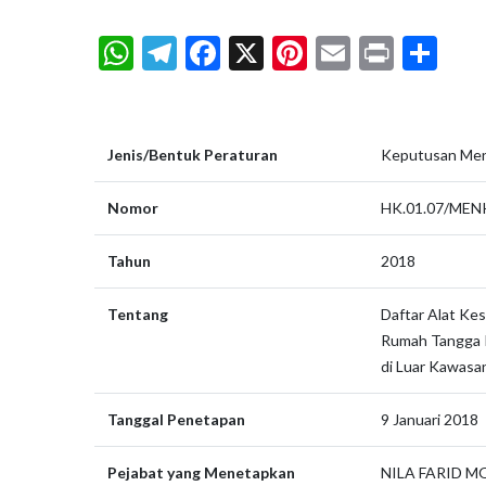
WhatsApp
Telegram
Facebook
X
Pinterest
Email
Print
Sh
Jenis/Bentuk Peraturan
Keputusan Men
Nomor
HK.01.07/MEN
Tahun
2018
Tentang
Daftar Alat Ke
Rumah Tangga 
di Luar Kawasa
Tanggal Penetapan
9 Januari 2018
Pejabat yang Menetapkan
NILA FARID 