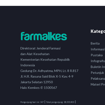
Katego
Berita
Direktorat Jenderal Farmasi
Informasi
dan Alat Kesehatan
Pustaka
Kementerian Kesehatan Republik
Infografis
Indonesia
Buletin I
Gedung Dr. Adhyatma, MPH, Lt. 8 R.817
Petunjuk
Jl. H.R. Rasuna Said Blok X-5 Kav. 4-9
Pelaksan
Jakarta Selatan 12950
Materi Pr
Halo Kemkes ✆ 1500567
|
|
Pengunjung hari ini:
147
Total pengunjung:
18,333,403