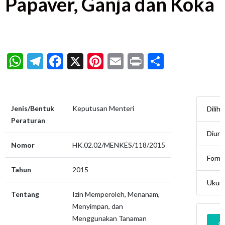
Papaver, Ganja dan Koka
WhatsApp
Telegram
Facebook
X
Pinterest
Email
Print
Share
Jenis/Bentuk
Keputusan Menteri
Diliha
Peraturan
Diun
Nomor
HK.02.02/MENKES/118/2015
Form
Tahun
2015
Ukur
Tentang
Izin Memperoleh, Menanam,
Menyimpan, dan
Menggunakan Tanaman