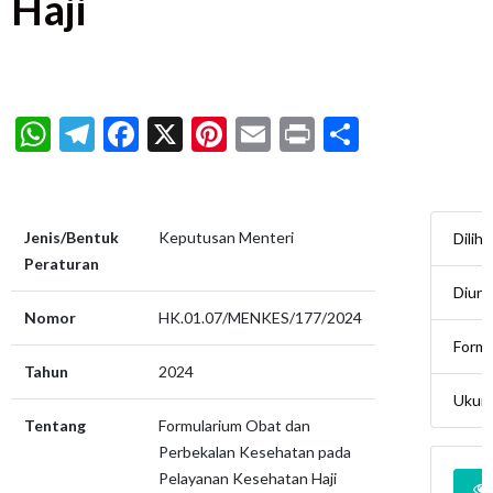
Haji
WhatsApp
Telegram
Facebook
X
Pinterest
Email
Print
Share
Jenis/Bentuk
Keputusan Menteri
Diliha
Peraturan
Diun
Nomor
HK.01.07/MENKES/177/2024
Form
Tahun
2024
Ukur
Tentang
Formularium Obat dan
Perbekalan Kesehatan pada
Pelayanan Kesehatan Haji