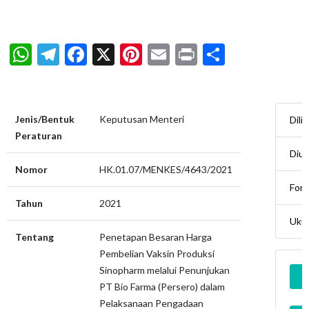
WhatsApp
Telegram
Facebook
X
Pinterest
Email
Print
Share
Jenis/Bentuk
Keputusan Menteri
Dili
Peraturan
Diu
Nomor
HK.01.07/MENKES/4643/2021
For
Tahun
2021
Uku
Tentang
Penetapan Besaran Harga
Pembelian Vaksin Produksi
Sinopharm melalui Penunjukan
PT Bio Farma (Persero) dalam
Pelaksanaan Pengadaan