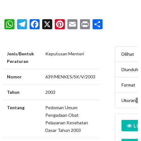
WhatsApp
Telegram
Facebook
X
Pinterest
Email
Print
Share
Jenis/Bentuk
Keputusan Menteri
Dilihat
Peraturan
Diunduh
Nomor
639/MENKES/SK/V/2003
Format
Tahun
2003
Ukuran
0
Tentang
Pedoman Umum
Pengadaan Obat
Pelayanan Kesehatan
Li
Dasar Tahun 2003