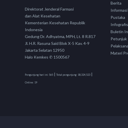
Berita
Direktorat Jenderal Farmasi
Informasi
dan Alat Kesehatan
Pustaka
Kementerian Kesehatan Republik
Infografis
Indonesia
Buletin I
Gedung Dr. Adhyatma, MPH, Lt. 8 R.817
Petunjuk
Jl. H.R. Rasuna Said Blok X-5 Kav. 4-9
Pelaksan
Jakarta Selatan 12950
Materi Pr
Halo Kemkes ✆ 1500567
|
|
Pengunjung hari ini:
565
Total pengunjung:
18,324,523
Online:
19