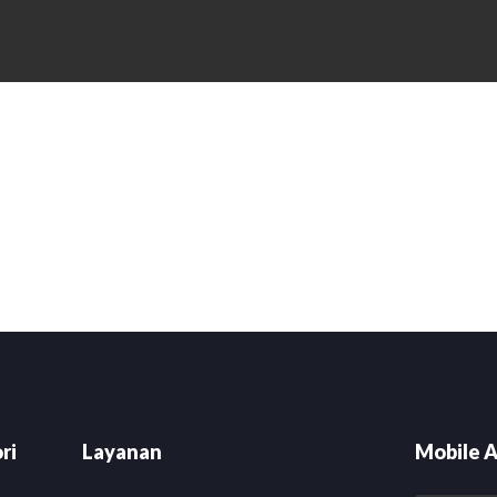
are
ri
Layanan
Mobile A