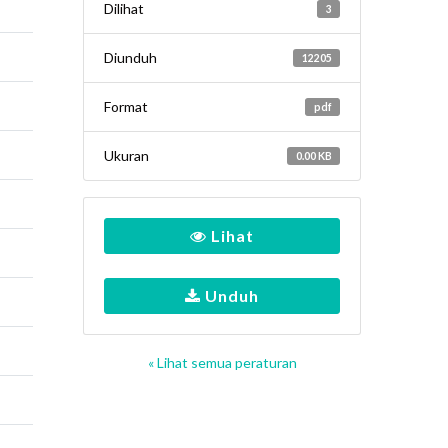
Dilihat
3
Diunduh
12205
Format
pdf
Ukuran
0.00 KB
Lihat
Unduh
« Lihat semua peraturan