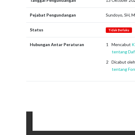
Tanggal Pengundangan
13 Oktober 20
Pejabat Pengundangan
Sundoyo, SH, 
Status
Tidak Berlaku
Hubungan Antar Peraturan
Mencabut
K
tentang Daf
Dicabut ole
tentang For