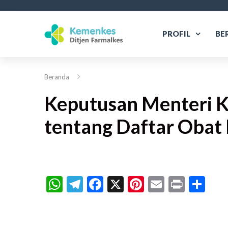
PROFIL
BE
Beranda
Keputusan Menteri 
tentang Daftar Obat 
WhatsApp
Telegram
Facebook
X
Pinterest
Email
Print
Sh