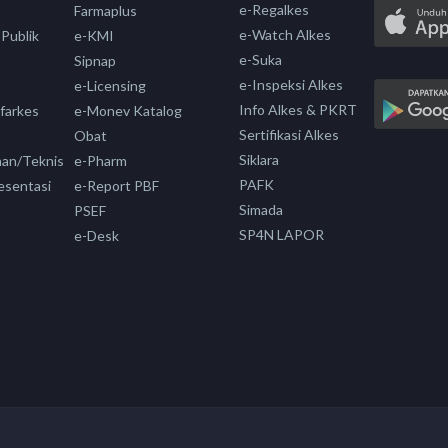
e-Regalkes
Farmaplus
e-Watch Alkes
 Publik
e-KMI
e-Suka
Sipnap
e-Inspeksi Alkes
e-Licensing
Info Alkes & PKRT
nfarkes
e-Monev Katalog
Sertifikasi Alkes
Obat
Siklara
aan/Teknis
e-Pharm
PAFK
esentasi
e-Report PBF
Simada
PSEF
SP4N LAPOR
e-Desk