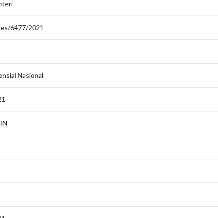
teri
kes/6477/2021
nsial Nasional
21
KIN