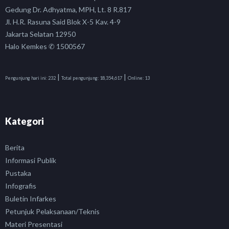
Gedung Dr. Adhyatma, MPH, Lt. 8 R.817
Jl. H.R. Rasuna Said Blok X-5 Kav. 4-9
Jakarta Selatan 12950
Halo Kemkes ✆ 1500567
|
|
Pengunjung hari ini:
232
Total pengunjung:
18,354,617
Online:
13
Kategori
Berita
Informasi Publik
Pustaka
Infografis
Buletin Infarkes
Petunjuk Pelaksanaan/Teknis
Materi Presentasi