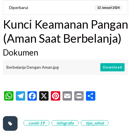
Diperbarui
12 Januari 2024
Kunci Keamanan Pangan
(Aman Saat Berbelanja)
Dokumen
Berbelanja Dengan Aman.jpg
Download
WhatsApp
Telegram
Facebook
X
Pinterest
Email
Print
Share
covid-19
infografis
tips_sehat