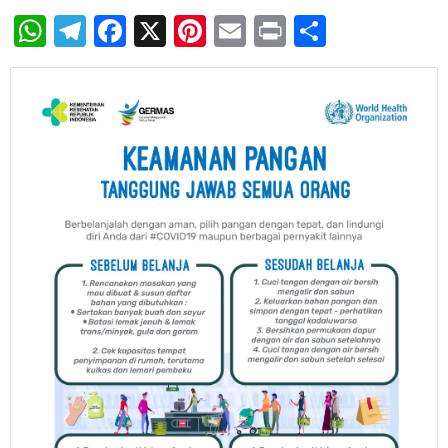
WhatsApp
Telegram
Facebook
X
Pinterest
Email
Print
Share