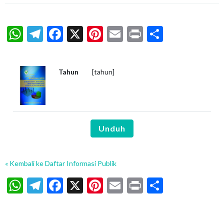
WhatsApp
Telegram
Facebook
X
Pinterest
Email
Print
Share
Tahun
[tahun]
Unduh
« Kembali ke Daftar Informasi Publik
WhatsApp
Telegram
Facebook
X
Pinterest
Email
Print
Share