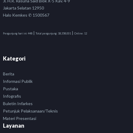
Jl. H.R. Rasuna Said Blok X-5 Kav. 4-9
Jakarta Selatan 12950
Halo Kemkes ✆ 1500567
|
|
Pengunjung hari ini:
448
Total pengunjung:
18,358,001
Online:
12
Kategori
Berita
Informasi Publik
Pustaka
Infografis
Buletin Infarkes
Petunjuk Pelaksanaan/Teknis
Materi Presentasi
Layanan