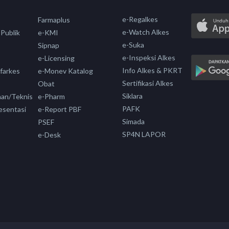
e-Regalkes
Farmaplus
e-Watch Alkes
 Publik
e-KMI
e-Suka
Sipnap
e-Inspeksi Alkes
e-Licensing
Info Alkes & PKRT
nfarkes
e-Monev Katalog
Sertifikasi Alkes
Obat
Siklara
aan/Teknis
e-Pharm
PAFK
esentasi
e-Report PBF
Simada
PSEF
SP4N LAPOR
e-Desk