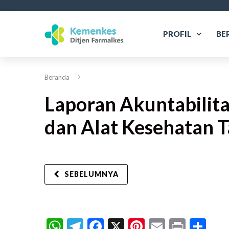
PROFIL
BE
Beranda
Laporan Akuntabilita
dan Alat Kesehatan 
SEBELUMNYA
WhatsApp
Telegram
Facebook
X
Pinterest
Email
Print
Sh