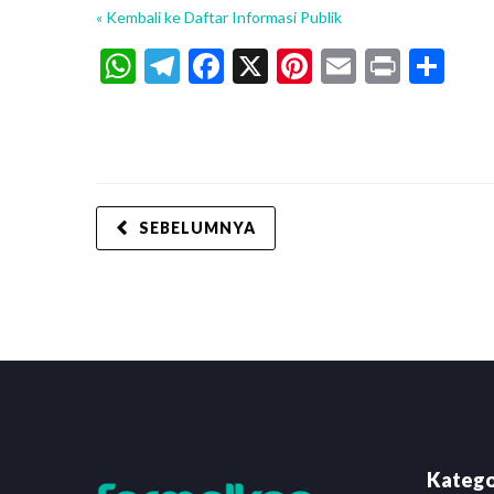
« Kembali ke Daftar Informasi Publik
WhatsApp
Telegram
Facebook
X
Pinterest
Email
Print
Sh
SEBELUMNYA
Katego