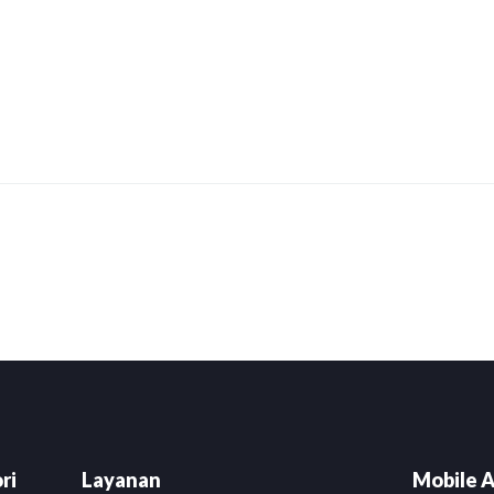
are
ri
Layanan
Mobile A