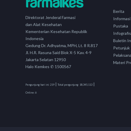
Berita
Direktorat Jenderal Farmasi
Informasi
dan Alat Kesehatan
Pustaka
Kementerian Kesehatan Republik
Infografis
Indonesia
Buletin I
Gedung Dr. Adhyatma, MPH, Lt. 8 R.817
Petunjuk
Jl. H.R. Rasuna Said Blok X-5 Kav. 4-9
Pelaksan
Jakarta Selatan 12950
Materi Pr
Halo Kemkes ✆ 1500567
|
|
Pengunjung hari ini:
219
Total pengunjung:
18,345,113
Online:
6