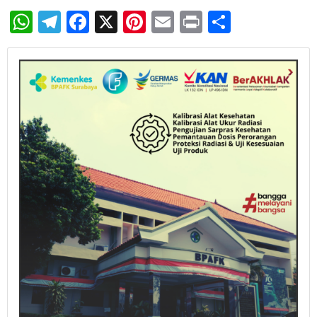
WhatsApp
Telegram
Facebook
X
Pinterest
Email
Print
Share