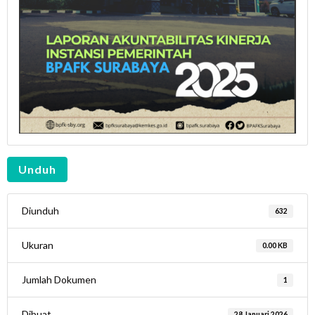
Unduh
Diunduh
632
Ukuran
0.00 KB
Jumlah Dokumen
1
Dibuat
28 Januari 2026