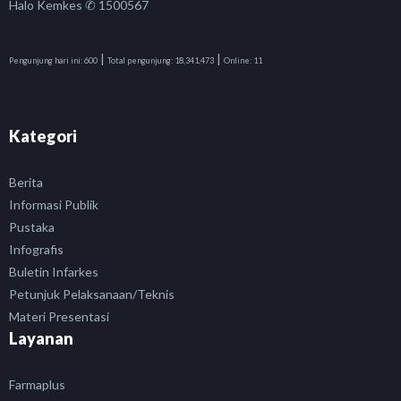
Halo Kemkes ✆ 1500567
|
|
Pengunjung hari ini:
600
Total pengunjung:
18,341,473
Online:
11
Kategori
Berita
Informasi Publik
Pustaka
Infografis
Buletin Infarkes
Petunjuk Pelaksanaan/Teknis
Materi Presentasi
Layanan
Farmaplus