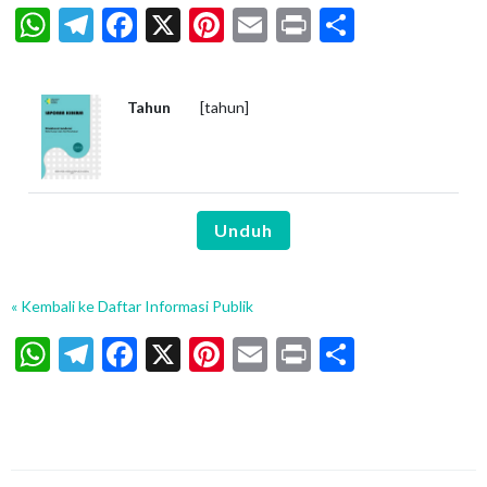
WhatsApp
Telegram
Facebook
X
Pinterest
Email
Print
Share
Tahun
[tahun]
Unduh
« Kembali ke Daftar Informasi Publik
WhatsApp
Telegram
Facebook
X
Pinterest
Email
Print
Share