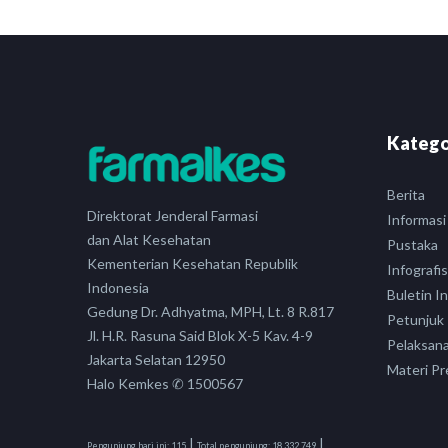
Katego
Berita
Direktorat Jenderal Farmasi
Informasi
dan Alat Kesehatan
Pustaka
Kementerian Kesehatan Republik
Infografis
Indonesia
Buletin I
Gedung Dr. Adhyatma, MPH, Lt. 8 R.817
Petunjuk
Jl. H.R. Rasuna Said Blok X-5 Kav. 4-9
Pelaksan
Jakarta Selatan 12950
Materi Pr
Halo Kemkes ✆ 1500567
|
|
Pengunjung hari ini:
115
Total pengunjung:
18,332,749