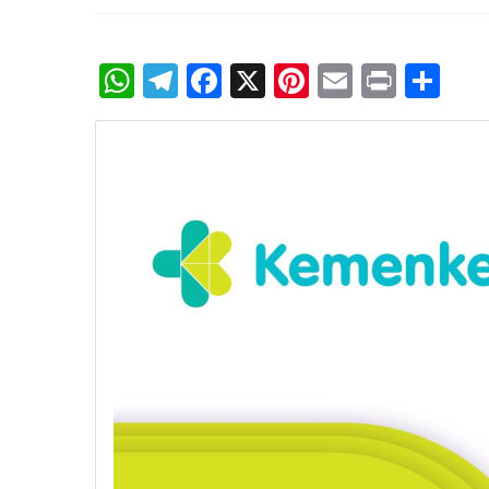
WhatsApp
Telegram
Facebook
X
Pinterest
Email
Print
Sh