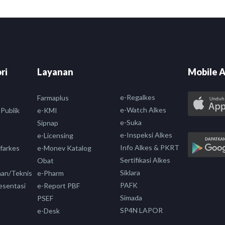
ri
Layanan
Mobile A
e-Regalkes
Farmaplus
e-Watch Alkes
 Publik
e-KMI
e-Suka
Sipnap
e-Inspeksi Alkes
e-Licensing
Info Alkes & PKRT
nfarkes
e-Monev Katalog
Sertifikasi Alkes
Obat
Siklara
aan/Teknis
e-Pharm
PAFK
esentasi
e-Report PBF
Simada
PSEF
SP4N LAPOR
e-Desk