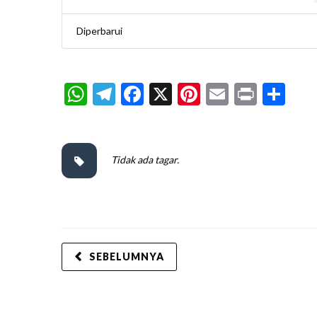
Diperbarui
WhatsApp
Telegram
Facebook
X
Pinterest
Email
Print
Sh
Tidak ada tagar.
SEBELUMNYA