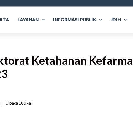
RITA
LAYANAN
INFORMASI PUBLIK
JDIH
ktorat Ketahanan Kefarma
23
 
|
Dibaca
 100 
kali