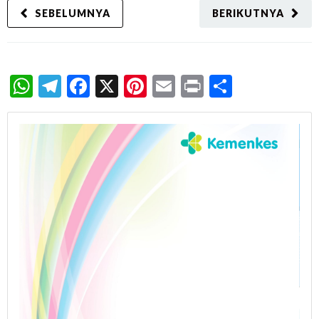
SEBELUMNYA
BERIKUTNYA
WhatsApp
Telegram
Facebook
X
Pinterest
Email
Print
Share