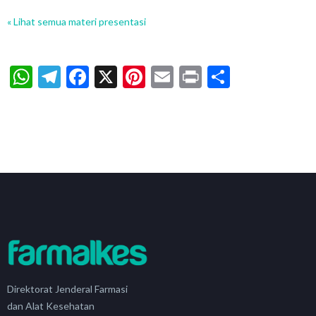
« Lihat semua materi presentasi
WhatsApp
Telegram
Facebook
X
Pinterest
Email
Print
Share
Direktorat Jenderal Farmasi
dan Alat Kesehatan