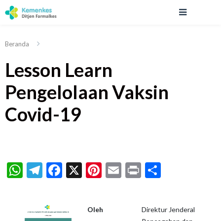
Beranda
Lesson Learn
Pengelolaan Vaksin
Covid-19
WhatsApp
Telegram
Facebook
X
Pinterest
Email
Print
Share
Oleh
Direktur Jenderal