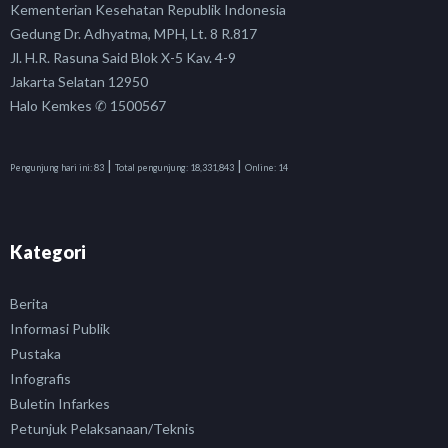
Kementerian Kesehatan Republik Indonesia
Gedung Dr. Adhyatma, MPH, Lt. 8 R.817
Jl. H.R. Rasuna Said Blok X-5 Kav. 4-9
Jakarta Selatan 12950
Halo Kemkes ✆ 1500567
|
|
Pengunjung hari ini:
83
Total pengunjung:
18,331,843
Online:
14
Kategori
Berita
Informasi Publik
Pustaka
Infografis
Buletin Infarkes
Petunjuk Pelaksanaan/Teknis