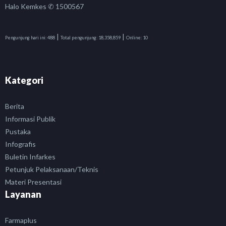
Halo Kemkes ✆ 1500567
|
|
Pengunjung hari ini:
488
Total pengunjung:
18,358,859
Online:
10
Kategori
Berita
Informasi Publik
Pustaka
Infografis
Buletin Infarkes
Petunjuk Pelaksanaan/Teknis
Materi Presentasi
Layanan
Farmaplus