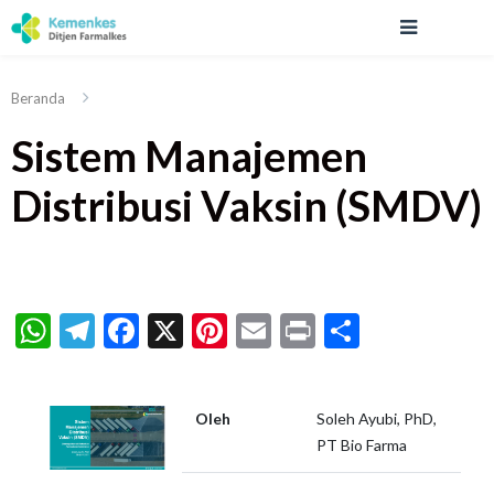
Beranda
Sistem Manajemen
Distribusi Vaksin (SMDV)
WhatsApp
Telegram
Facebook
X
Pinterest
Email
Print
Share
Oleh
Soleh Ayubi, PhD,
PT Bio Farma