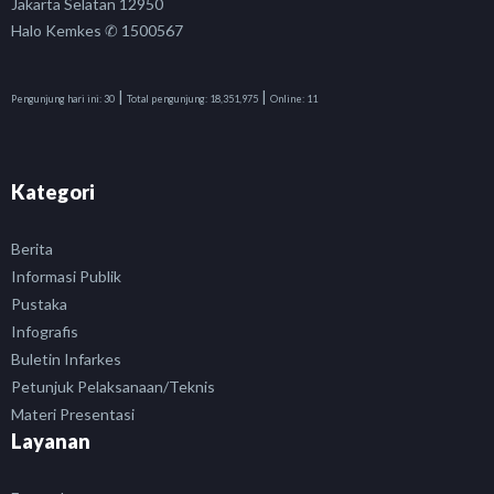
Jakarta Selatan 12950
Halo Kemkes ✆ 1500567
|
|
Pengunjung hari ini:
30
Total pengunjung:
18,351,975
Online:
11
Kategori
Berita
Informasi Publik
Pustaka
Infografis
Buletin Infarkes
Petunjuk Pelaksanaan/Teknis
Materi Presentasi
Layanan