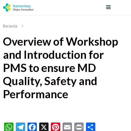
Beranda
Overview of Workshop
and Introduction for
PMS to ensure MD
Quality, Safety and
Performance
WhatsApp
Telegram
Facebook
X
Pinterest
Email
Print
Share