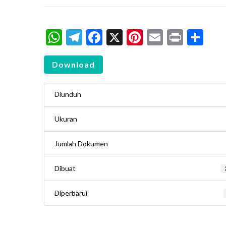
WhatsApp
Telegram
Facebook
X
Pinterest
Email
Print
Sh
Download
Diunduh
Ukuran
Jumlah Dokumen
Dibuat
Diperbarui