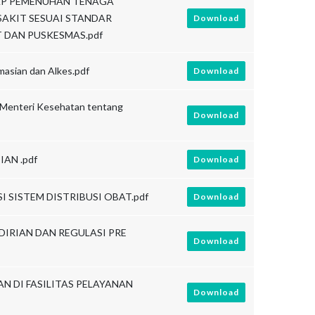
DAP PEMENUHAN TENAGA
SAKIT SESUAI STANDAR
Download
 DAN PUSKESMAS.pdf
masian dan Alkes.pdf
Download
n Menteri Kesehatan tentang
Download
IAN .pdf
Download
SI SISTEM DISTRIBUSI OBAT.pdf
Download
NDIRIAN DAN REGULASI PRE
Download
AN DI FASILITAS PELAYANAN
Download