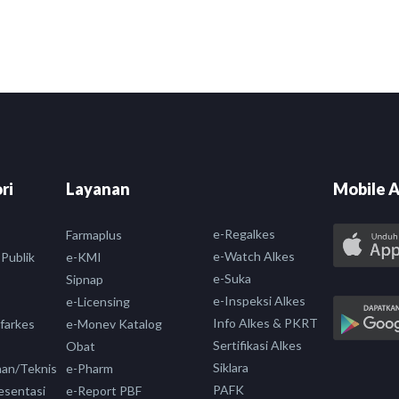
ri
Layanan
Mobile A
e-Regalkes
Farmaplus
e-Watch Alkes
 Publik
e-KMI
e-Suka
Sipnap
e-Inspeksi Alkes
e-Licensing
Info Alkes & PKRT
nfarkes
e-Monev Katalog
Sertifikasi Alkes
Obat
Siklara
aan/Teknis
e-Pharm
PAFK
esentasi
e-Report PBF