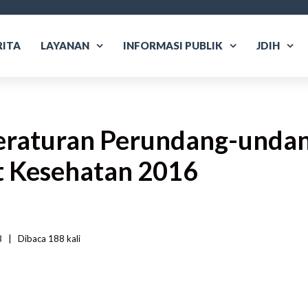
RITA
LAYANAN
INFORMASI PUBLIK
JDIH
 Peraturan Perundang-unda
t Kesehatan 2016
  
|
Dibaca
 188 
kali