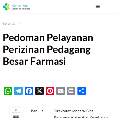
Beranda
Pedoman Pelayanan
Perizinan Pedagang
Besar Farmasi
WhatsApp
Telegram
Facebook
X
Pinterest
Email
Print
Share
Penulis
Direktorat Jenderal Bina
Kefarmasian dan Alat Kesehatan