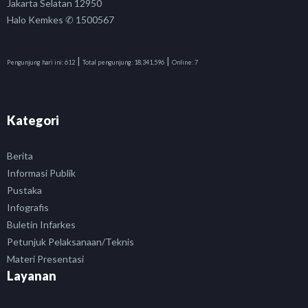
Jakarta Selatan 12950
Halo Kemkes ✆ 1500567
|
|
Pengunjung hari ini:
612
Total pengunjung:
18,341,596
Online:
7
Kategori
Berita
Informasi Publik
Pustaka
Infografis
Buletin Infarkes
Petunjuk Pelaksanaan/Teknis
Materi Presentasi
Layanan