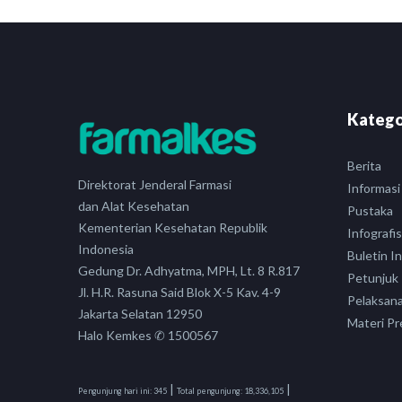
Katego
Berita
Direktorat Jenderal Farmasi
Informasi
dan Alat Kesehatan
Pustaka
Kementerian Kesehatan Republik
Infografis
Indonesia
Buletin I
Gedung Dr. Adhyatma, MPH, Lt. 8 R.817
Petunjuk
Jl. H.R. Rasuna Said Blok X-5 Kav. 4-9
Pelaksan
Jakarta Selatan 12950
Materi Pr
Halo Kemkes ✆ 1500567
|
|
Pengunjung hari ini:
345
Total pengunjung:
18,336,105