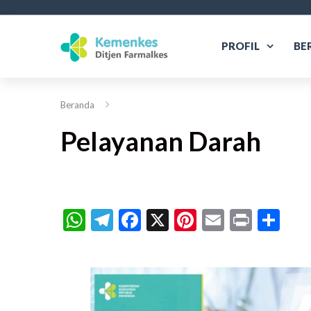
PROFIL
BE
Beranda
Pelayanan Darah
WhatsApp
Telegram
Facebook
X
Pinterest
Email
Print
Sh