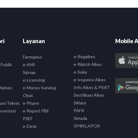
ri
Layanan
Mobile A
e-Regalkes
Farmaplus
e-Watch Alkes
 Publik
e-KMI
e-Suka
Sipnap
e-Inspeksi Alkes
e-Licensing
Info Alkes & PKRT
nfarkes
e-Monev Katalog
Sertifikasi Alkes
Obat
Siklara
aan/Teknis
e-Pharm
PAFK
esentasi
e-Report PBF
Simada
PSEF
SP4N LAPOR
e-Desk