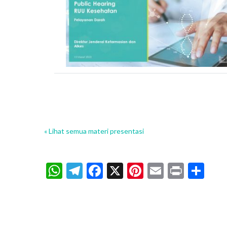
« Lihat semua materi presentasi
WhatsApp
Telegram
Facebook
X
Pinterest
Email
Print
Sh