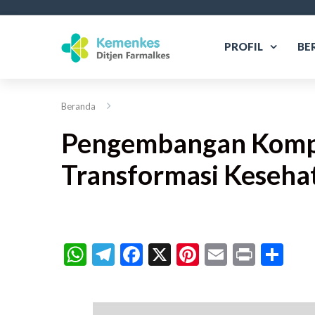
PROFIL
BE
Beranda
Pengembangan Komp
Transformasi Keseha
WhatsApp
Telegram
Facebook
X
Pinterest
Email
Print
Sh