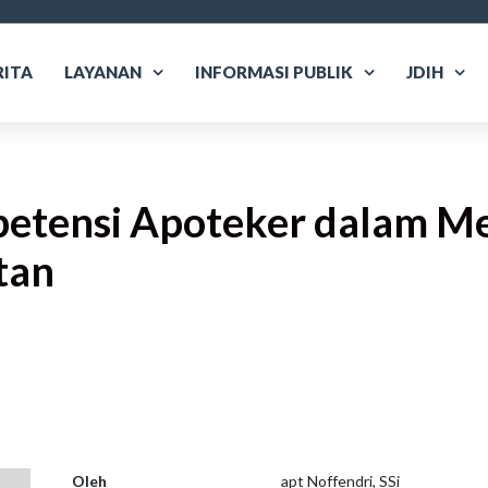
RITA
LAYANAN
INFORMASI PUBLIK
JDIH
etensi Apoteker dalam M
tan
are
Oleh
apt Noffendri, SSi