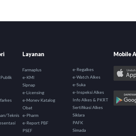
ri
Layanan
Mobile A
e-Regalkes
Farmaplus
e-Watch Alkes
 Publik
e-KMI
e-Suka
Sipnap
e-Inspeksi Alkes
e-Licensing
Info Alkes & PKRT
nfarkes
e-Monev Katalog
Sertifikasi Alkes
Obat
Siklara
aan/Teknis
e-Pharm
PAFK
esentasi
e-Report PBF
Simada
PSEF