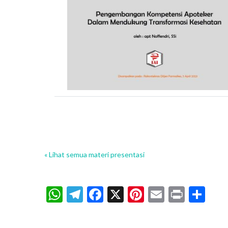
« Lihat semua materi presentasi
WhatsApp
Telegram
Facebook
X
Pinterest
Email
Print
Sh