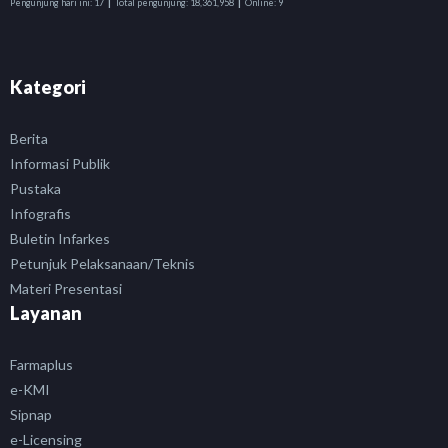
|
|
Pengunjung hari ini:
17
Total pengunjung:
18,361,958
Online:
9
Kategori
Berita
Informasi Publik
Pustaka
Infografis
Buletin Infarkes
Petunjuk Pelaksanaan/Teknis
Materi Presentasi
Layanan
Farmaplus
e-KMI
Sipnap
e-Licensing