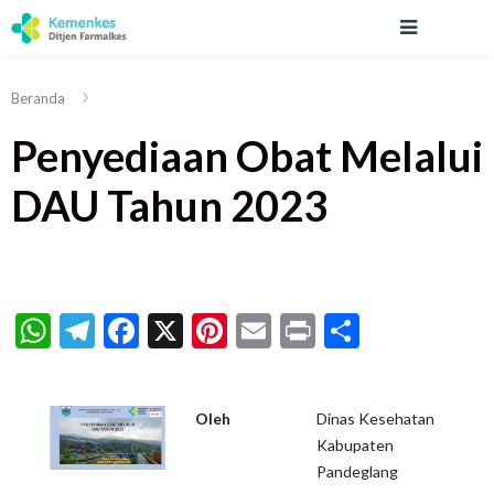
Beranda
Penyediaan Obat Melalui
DAU Tahun 2023
WhatsApp
Telegram
Facebook
X
Pinterest
Email
Print
Share
Oleh
Dinas Kesehatan
Kabupaten
Pandeglang