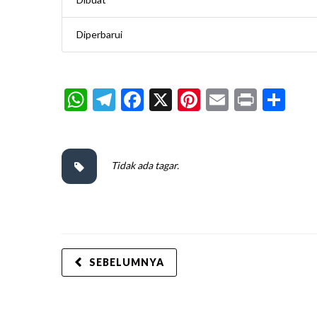
Diperbarui
WhatsApp
Telegram
Facebook
X
Pinterest
Email
Print
Sh
Tidak ada tagar.
SEBELUMNYA