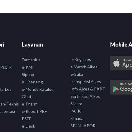
ri
Layanan
Mobile A
e-Regalkes
Farmaplus
e-Watch Alkes
 Publik
e-KMI
e-Suka
Sipnap
e-Inspeksi Alkes
e-Licensing
Info Alkes & PKRT
nfarkes
e-Monev Katalog
Sertifikasi Alkes
Obat
Siklara
aan/Teknis
e-Pharm
PAFK
esentasi
e-Report PBF
Simada
PSEF
SP4N LAPOR
e-Desk