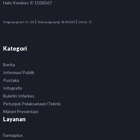
Halo Kemkes ✆ 1500567
|
|
Pengunjung hari ini:
135
Total pengunjung:
18,343,653
Online:
11
Kategori
Berita
Informasi Publik
Pustaka
Infografis
Buletin Infarkes
Petunjuk Pelaksanaan/Teknis
Materi Presentasi
Layanan
Farmaplus