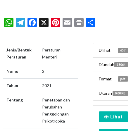
WhatsApp
Telegram
Facebook
X
Pinterest
Email
Print
Share
Jenis/Bentuk
Peraturan
Dilihat
657
Peraturan
Menteri
Diunduh
18064
Nomor
2
Format
pdf
Tahun
2021
Ukuran
0.00 KB
Tentang
Penetapan dan
Perubahan
Penggolongan
Lihat
Psikotropika