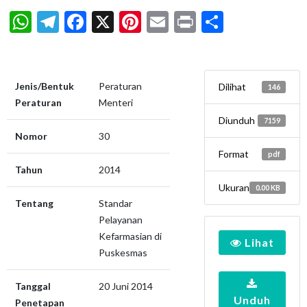
WhatsApp
Telegram
Facebook
X
Pinterest
Email
Print
Share
Jenis/Bentuk
Peraturan
Dilihat
146
Peraturan
Menteri
Diunduh
7159
Nomor
30
Format
pdf
Tahun
2014
Ukuran
0.00 KB
Tentang
Standar
Pelayanan
Kefarmasian di
Lihat
Puskesmas
Tanggal
20 Juni 2014
Unduh
Penetapan