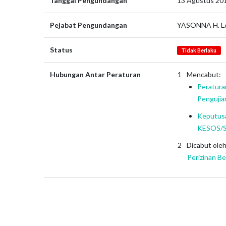
Tanggal Pengundangan
13 Agustus 20
Pejabat Pengundangan
YASONNA H. 
Status
Tidak Berlaku
Hubungan Antar Peraturan
Mencabut:
Peratur
Pengujia
Keputusa
KESOS/SK
Dicabut ole
Perizinan B