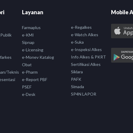
ri
Layanan
Mobile A
e-Regalkes
Farmaplus
e-Watch Alkes
 Publik
e-KMI
e-Suka
Sipnap
e-Inspeksi Alkes
e-Licensing
Info Alkes & PKRT
nfarkes
e-Monev Katalog
Sertifikasi Alkes
Obat
Siklara
aan/Teknis
e-Pharm
PAFK
esentasi
e-Report PBF
Simada
PSEF
SP4N LAPOR
e-Desk