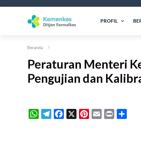
PROFIL
BE
Beranda
Peraturan Menteri K
Pengujian dan Kalibr
WhatsApp
Telegram
Facebook
X
Pinterest
Email
Print
Sh