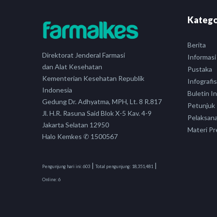
Katego
Berita
Direktorat Jenderal Farmasi
Informasi
dan Alat Kesehatan
Pustaka
Kementerian Kesehatan Republik
Infografis
Indonesia
Buletin I
Gedung Dr. Adhyatma, MPH, Lt. 8 R.817
Petunjuk
Jl. H.R. Rasuna Said Blok X-5 Kav. 4-9
Pelaksan
Jakarta Selatan 12950
Materi Pr
Halo Kemkes ✆ 1500567
|
|
Pengunjung hari ini:
603
Total pengunjung:
18,351,481
Online:
6