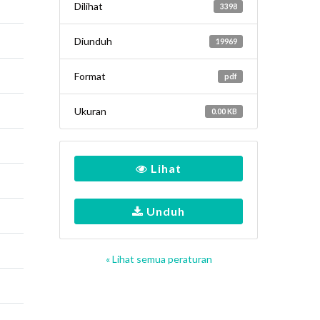
Dilihat
3398
Diunduh
19969
Format
pdf
Ukuran
0.00 KB
Lihat
Unduh
« Lihat semua peraturan